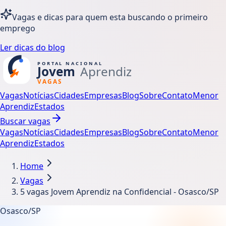
Vagas e dicas para quem esta buscando o primeiro
emprego
Ler dicas do blog
Vagas
Notícias
Cidades
Empresas
Blog
Sobre
Contato
Menor
Aprendiz
Estados
Buscar vagas
Vagas
Notícias
Cidades
Empresas
Blog
Sobre
Contato
Menor
Aprendiz
Estados
Home
Vagas
5 vagas Jovem Aprendiz na Confidencial - Osasco/SP
Osasco/SP