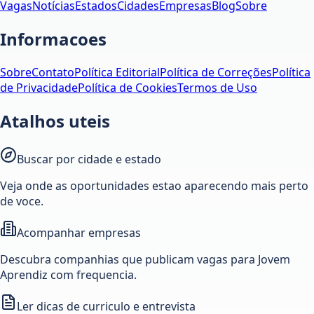
Vagas
Notícias
Estados
Cidades
Empresas
Blog
Sobre
Informacoes
Sobre
Contato
Política Editorial
Política de Correções
Política
de Privacidade
Política de Cookies
Termos de Uso
Atalhos uteis
Buscar por cidade e estado
Veja onde as oportunidades estao aparecendo mais perto
de voce.
Acompanhar empresas
Descubra companhias que publicam vagas para Jovem
Aprendiz com frequencia.
Ler dicas de curriculo e entrevista