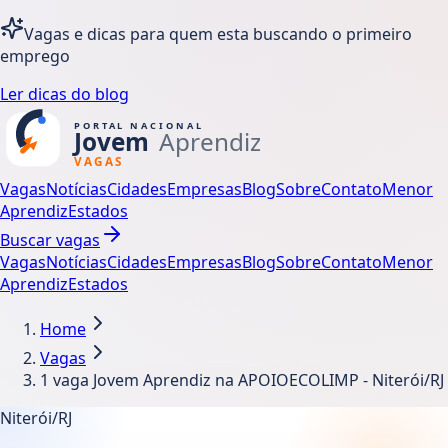
Vagas e dicas para quem esta buscando o primeiro
emprego
Ler dicas do blog
Vagas
Notícias
Cidades
Empresas
Blog
Sobre
Contato
Menor
Aprendiz
Estados
Buscar vagas
Vagas
Notícias
Cidades
Empresas
Blog
Sobre
Contato
Menor
Aprendiz
Estados
Home
Vagas
1 vaga Jovem Aprendiz na APOIOECOLIMP - Niterói/RJ
Niterói/RJ