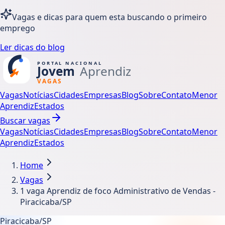
Vagas e dicas para quem esta buscando o primeiro
emprego
Ler dicas do blog
Vagas
Notícias
Cidades
Empresas
Blog
Sobre
Contato
Menor
Aprendiz
Estados
Buscar vagas
Vagas
Notícias
Cidades
Empresas
Blog
Sobre
Contato
Menor
Aprendiz
Estados
Home
Vagas
1 vaga Aprendiz de foco Administrativo de Vendas -
Piracicaba/SP
Piracicaba/SP