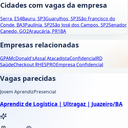
Cidades com vagas da empresa
Serra
,
ES
4
Bauru
,
SP
3
Guarulhos
,
SP
3
São Francisco do
Conde
,
BA
3
Paulínia
,
SP
2
São José dos Campos
,
SP
2
Senador
Canedo
,
GO
2
Araucária
,
PR
1
BA
Empresas relacionadas
GPA
McDonald's
Assaí Atacadista
Confidencial
RD
Saúde
Checkout RH
ESPRO
Empresa Confidencial
Vagas parecidas
Jovem Aprendiz
Presencial
Aprendiz de Logística | Ultragaz | Juazeiro/BA