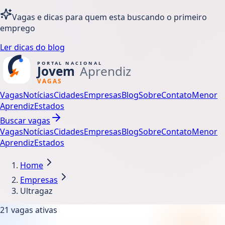
Vagas e dicas para quem esta buscando o primeiro
emprego
Ler dicas do blog
Vagas
Notícias
Cidades
Empresas
Blog
Sobre
Contato
Menor
Aprendiz
Estados
Buscar vagas
Vagas
Notícias
Cidades
Empresas
Blog
Sobre
Contato
Menor
Aprendiz
Estados
Home
Empresas
Ultragaz
21
vagas ativas