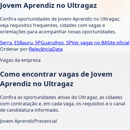
Jovem Aprendiz no Ultragaz
Confira oportunidades de Jovem Aprendiz no Ultragaz,
veja requisitos frequentes, cidades com vagas e
orientações para acompanhar novas oportunidades.
Serra
,
ES
Bauru
,
SP
Guarulhos
,
SP
Ver vagas no
BA
Site oficial
Ordenar por:
Relevância
Data
Vagas da empresa
Como encontrar vagas de Jovem
Aprendiz no Ultragaz
Confira as oportunidades ativas do Ultragaz, as cidades
com contratação e, em cada vaga, os requisitos e o canal
de candidatura informado.
Jovem Aprendiz
Presencial