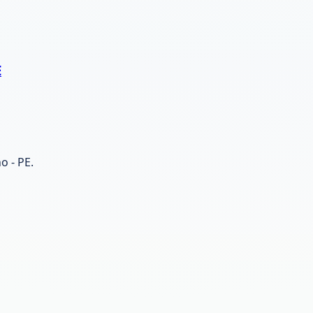
E
o - PE.