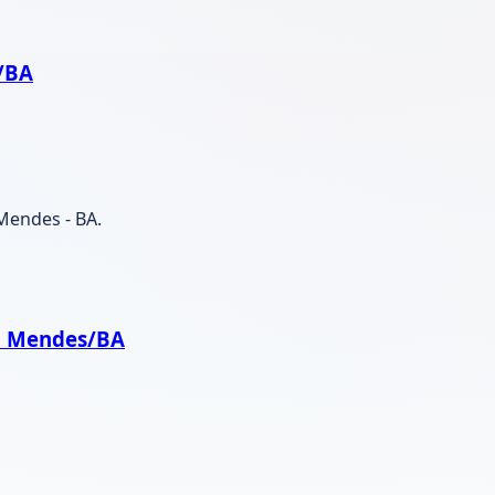
s/BA
Mendes - BA.
do Mendes/BA