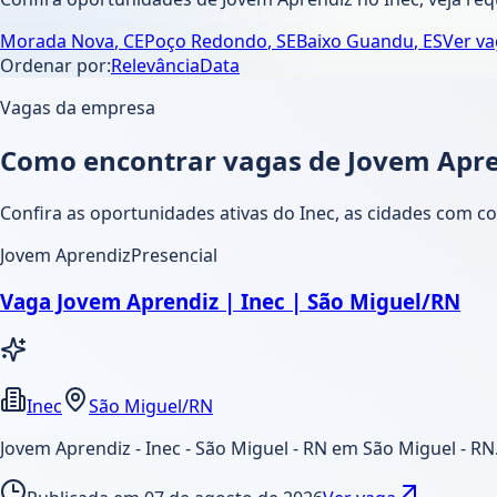
Morada Nova
,
CE
Poço Redondo
,
SE
Baixo Guandu
,
ES
Ver v
Ordenar por:
Relevância
Data
Vagas da empresa
Como encontrar vagas de Jovem Apre
Confira as oportunidades ativas do Inec, as cidades com co
Jovem Aprendiz
Presencial
Vaga Jovem Aprendiz | Inec | São Miguel/RN
Inec
São Miguel/RN
Jovem Aprendiz - Inec - São Miguel - RN em São Miguel - RN