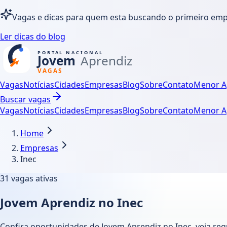
Vagas e dicas para quem esta buscando o primeiro em
Ler dicas do blog
Vagas
Notícias
Cidades
Empresas
Blog
Sobre
Contato
Menor A
Buscar vagas
Vagas
Notícias
Cidades
Empresas
Blog
Sobre
Contato
Menor A
Home
Empresas
Inec
31
vagas ativas
Jovem Aprendiz no Inec
Confira oportunidades de Jovem Aprendiz no Inec, veja re