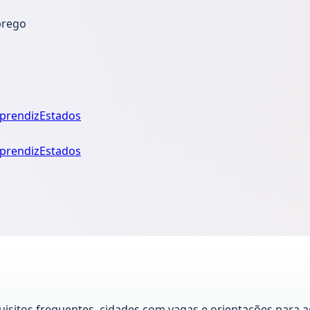
prego
prendiz
Estados
prendiz
Estados
quisitos frequentes, cidades com vagas e orientações par