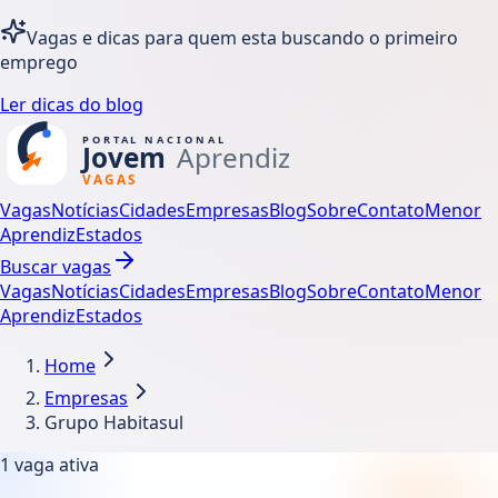
Vagas e dicas para quem esta buscando o primeiro
emprego
Ler dicas do blog
Vagas
Notícias
Cidades
Empresas
Blog
Sobre
Contato
Menor
Aprendiz
Estados
Buscar vagas
Vagas
Notícias
Cidades
Empresas
Blog
Sobre
Contato
Menor
Aprendiz
Estados
Home
Empresas
Grupo Habitasul
1
vaga ativa