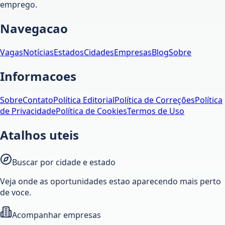
emprego.
Navegacao
Vagas
Notícias
Estados
Cidades
Empresas
Blog
Sobre
Informacoes
Sobre
Contato
Política Editorial
Política de Correções
Política
de Privacidade
Política de Cookies
Termos de Uso
Atalhos uteis
Buscar por cidade e estado
Veja onde as oportunidades estao aparecendo mais perto
de voce.
Acompanhar empresas