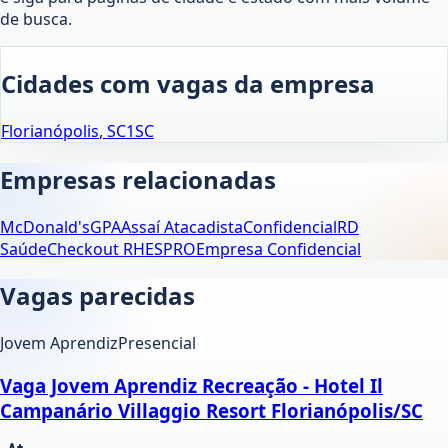
de busca.
Cidades com vagas da empresa
Florianópolis
,
SC
1
SC
Empresas relacionadas
McDonald's
GPA
Assaí Atacadista
Confidencial
RD
Saúde
Checkout RH
ESPRO
Empresa Confidencial
Vagas parecidas
Jovem Aprendiz
Presencial
Vaga Jovem Aprendiz Recreação - Hotel Il
Campanário Villaggio Resort Florianópolis/SC