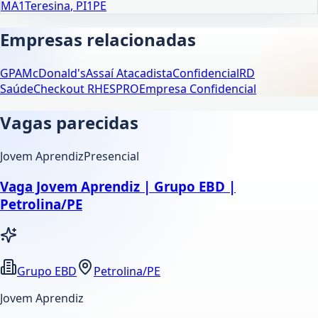
MA
1
Teresina
,
PI
1
PE
Empresas relacionadas
GPA
McDonald's
Assaí Atacadista
Confidencial
RD
Saúde
Checkout RH
ESPRO
Empresa Confidencial
Vagas parecidas
Jovem Aprendiz
Presencial
Vaga Jovem Aprendiz | Grupo EBD |
Petrolina/PE
Grupo EBD
Petrolina/PE
Jovem Aprendiz