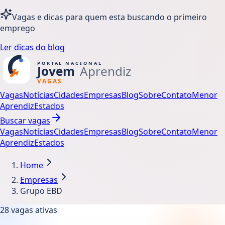
Vagas e dicas para quem esta buscando o primeiro
emprego
Ler dicas do blog
Vagas
Notícias
Cidades
Empresas
Blog
Sobre
Contato
Menor
Aprendiz
Estados
Buscar vagas
Vagas
Notícias
Cidades
Empresas
Blog
Sobre
Contato
Menor
Aprendiz
Estados
Home
Empresas
Grupo EBD
28
vagas ativas