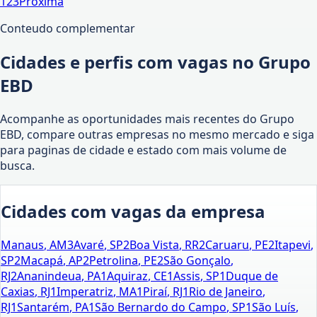
1
2
3
Proxima
Conteudo complementar
Cidades e perfis com vagas no Grupo
EBD
Acompanhe as oportunidades mais recentes do Grupo
EBD, compare outras empresas no mesmo mercado e siga
para paginas de cidade e estado com mais volume de
busca.
Cidades com vagas da empresa
Manaus
,
AM
3
Avaré
,
SP
2
Boa Vista
,
RR
2
Caruaru
,
PE
2
Itapevi
,
SP
2
Macapá
,
AP
2
Petrolina
,
PE
2
São Gonçalo
,
RJ
2
Ananindeua
,
PA
1
Aquiraz
,
CE
1
Assis
,
SP
1
Duque de
Caxias
,
RJ
1
Imperatriz
,
MA
1
Piraí
,
RJ
1
Rio de Janeiro
,
RJ
1
Santarém
,
PA
1
São Bernardo do Campo
,
SP
1
São Luís
,