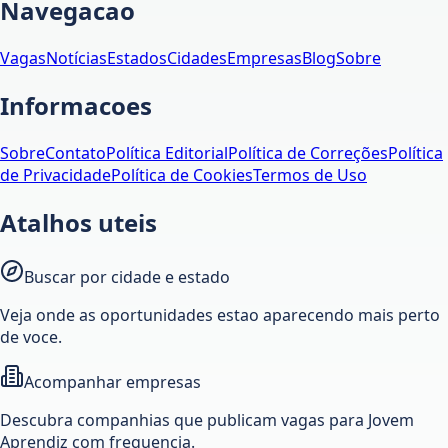
Navegacao
Vagas
Notícias
Estados
Cidades
Empresas
Blog
Sobre
Informacoes
Sobre
Contato
Política Editorial
Política de Correções
Política
de Privacidade
Política de Cookies
Termos de Uso
Atalhos uteis
Buscar por cidade e estado
Veja onde as oportunidades estao aparecendo mais perto
de voce.
Acompanhar empresas
Descubra companhias que publicam vagas para Jovem
Aprendiz com frequencia.