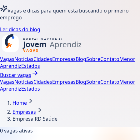
Vagas e dicas para quem esta buscando o primeiro
emprego
Ler dicas do blog
Vagas
Notícias
Cidades
Empresas
Blog
Sobre
Contato
Menor
Aprendiz
Estados
Buscar vagas
Vagas
Notícias
Cidades
Empresas
Blog
Sobre
Contato
Menor
Aprendiz
Estados
Home
Empresas
Empresa RD Saúde
0
vagas ativas