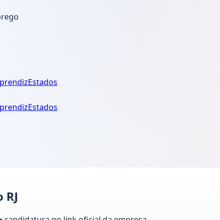
prego
prendiz
Estados
prendiz
Estados
o RJ
• candidatura no link oficial da empresa