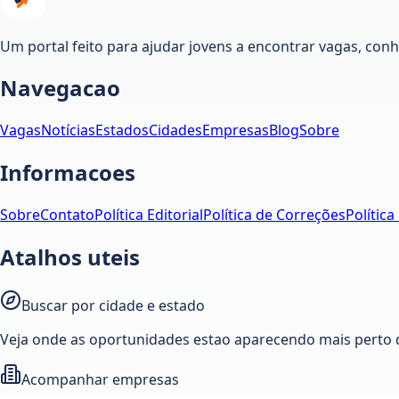
Um portal feito para ajudar jovens a encontrar vagas, co
Navegacao
Vagas
Notícias
Estados
Cidades
Empresas
Blog
Sobre
Informacoes
Sobre
Contato
Política Editorial
Política de Correções
Política
Atalhos uteis
Buscar por cidade e estado
Veja onde as oportunidades estao aparecendo mais perto 
Acompanhar empresas