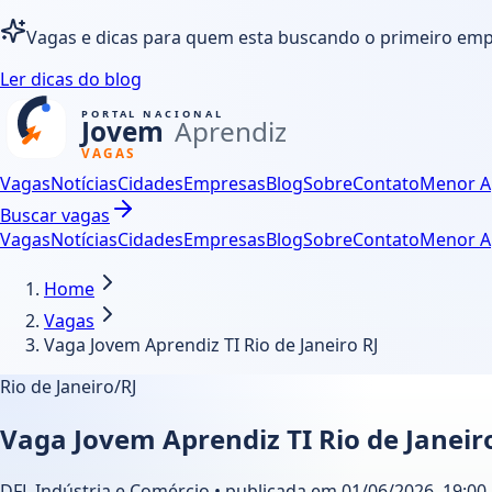
Vagas e dicas para quem esta buscando o primeiro em
Ler dicas do blog
Vagas
Notícias
Cidades
Empresas
Blog
Sobre
Contato
Menor A
Buscar vagas
Vagas
Notícias
Cidades
Empresas
Blog
Sobre
Contato
Menor A
Home
Vagas
Vaga Jovem Aprendiz TI Rio de Janeiro RJ
Rio de Janeiro/RJ
Vaga Jovem Aprendiz TI Rio de Janeir
DFL Indústria e Comércio • publicada em 01/06/2026, 19:00 