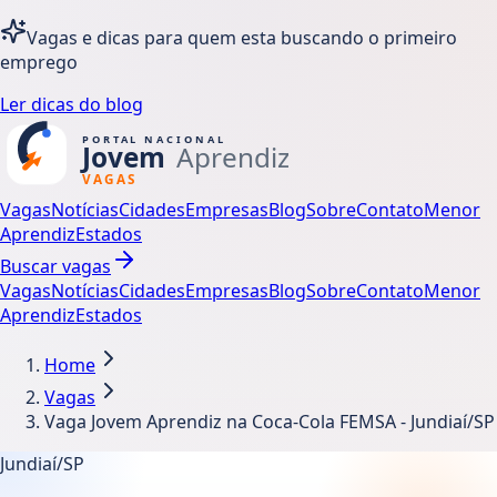
Vagas e dicas para quem esta buscando o primeiro
emprego
Ler dicas do blog
Vagas
Notícias
Cidades
Empresas
Blog
Sobre
Contato
Menor
Aprendiz
Estados
Buscar vagas
Vagas
Notícias
Cidades
Empresas
Blog
Sobre
Contato
Menor
Aprendiz
Estados
Home
Vagas
Vaga Jovem Aprendiz na Coca-Cola FEMSA - Jundiaí/SP
Jundiaí/SP