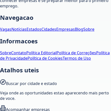
conhecer empresas e se preparar melhor para o primeiro
emprego.
Navegacao
Vagas
Notícias
Estados
Cidades
Empresas
Blog
Sobre
Informacoes
Sobre
Contato
Política Editorial
Política de Correções
Política
de Privacidade
Política de Cookies
Termos de Uso
Atalhos uteis
Buscar por cidade e estado
Veja onde as oportunidades estao aparecendo mais perto
de voce.
Acompanhar empresas