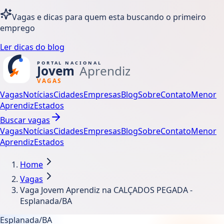
Vagas e dicas para quem esta buscando o primeiro
emprego
Ler dicas do blog
Vagas
Notícias
Cidades
Empresas
Blog
Sobre
Contato
Menor
Aprendiz
Estados
Buscar vagas
Vagas
Notícias
Cidades
Empresas
Blog
Sobre
Contato
Menor
Aprendiz
Estados
Home
Vagas
Vaga Jovem Aprendiz na CALÇADOS PEGADA -
Esplanada/BA
Esplanada/BA