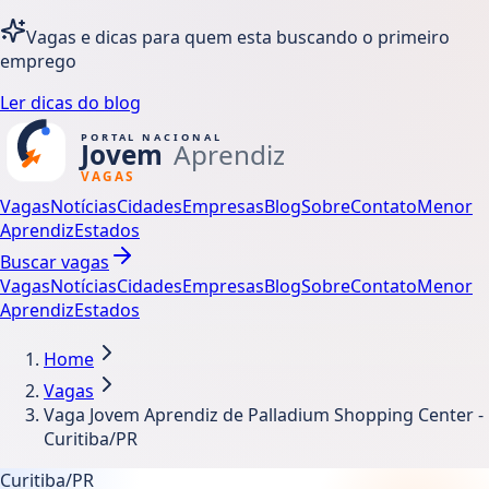
Vagas e dicas para quem esta buscando o primeiro
emprego
Ler dicas do blog
Vagas
Notícias
Cidades
Empresas
Blog
Sobre
Contato
Menor
Aprendiz
Estados
Buscar vagas
Vagas
Notícias
Cidades
Empresas
Blog
Sobre
Contato
Menor
Aprendiz
Estados
Home
Vagas
Vaga Jovem Aprendiz de Palladium Shopping Center -
Curitiba/PR
Curitiba/PR