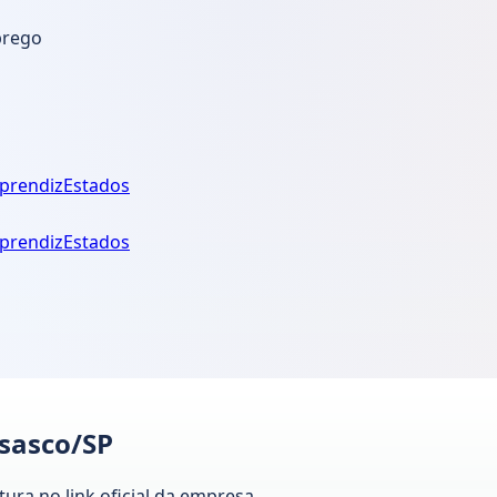
prego
prendiz
Estados
prendiz
Estados
Osasco/SP
tura no link oficial da empresa