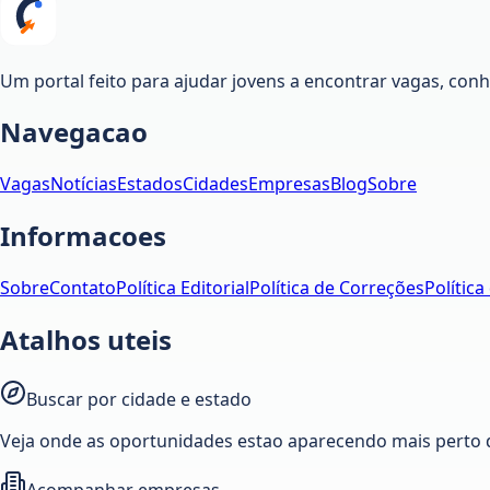
Um portal feito para ajudar jovens a encontrar vagas, co
Navegacao
Vagas
Notícias
Estados
Cidades
Empresas
Blog
Sobre
Informacoes
Sobre
Contato
Política Editorial
Política de Correções
Política
Atalhos uteis
Buscar por cidade e estado
Veja onde as oportunidades estao aparecendo mais perto 
Acompanhar empresas