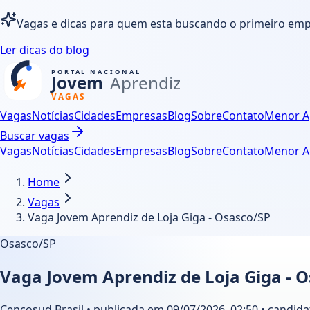
Vagas e dicas para quem esta buscando o primeiro em
Ler dicas do blog
Vagas
Notícias
Cidades
Empresas
Blog
Sobre
Contato
Menor A
Buscar vagas
Vagas
Notícias
Cidades
Empresas
Blog
Sobre
Contato
Menor A
Home
Vagas
Vaga Jovem Aprendiz de Loja Giga - Osasco/SP
Osasco/SP
Vaga Jovem Aprendiz de Loja Giga - 
Cencosud Brasil • publicada em 09/07/2026, 02:50 • candida