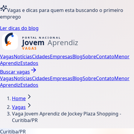
Vagas e dicas para quem esta buscando o primeiro
emprego
Ler dicas do blog
Vagas
Notícias
Cidades
Empresas
Blog
Sobre
Contato
Menor
Aprendiz
Estados
Buscar vagas
Vagas
Notícias
Cidades
Empresas
Blog
Sobre
Contato
Menor
Aprendiz
Estados
Home
Vagas
Vaga Jovem Aprendiz de Jockey Plaza Shopping -
Curitiba/PR
Curitiba/PR