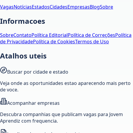
Vagas
Notícias
Estados
Cidades
Empresas
Blog
Sobre
Informacoes
Sobre
Contato
Política Editorial
Política de Correções
Política
de Privacidade
Política de Cookies
Termos de Uso
Atalhos uteis
Buscar por cidade e estado
Veja onde as oportunidades estao aparecendo mais perto
de voce.
Acompanhar empresas
Descubra companhias que publicam vagas para Jovem
Aprendiz com frequencia.