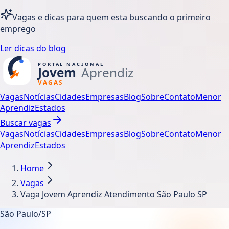
Vagas e dicas para quem esta buscando o primeiro
emprego
Ler dicas do blog
Vagas
Notícias
Cidades
Empresas
Blog
Sobre
Contato
Menor
Aprendiz
Estados
Buscar vagas
Vagas
Notícias
Cidades
Empresas
Blog
Sobre
Contato
Menor
Aprendiz
Estados
Home
Vagas
Vaga Jovem Aprendiz Atendimento São Paulo SP
São Paulo/SP