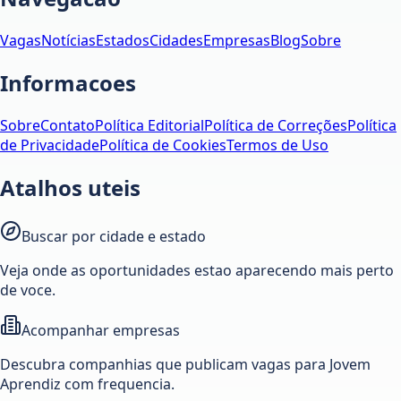
Vagas
Notícias
Estados
Cidades
Empresas
Blog
Sobre
Informacoes
Sobre
Contato
Política Editorial
Política de Correções
Política
de Privacidade
Política de Cookies
Termos de Uso
Atalhos uteis
Buscar por cidade e estado
Veja onde as oportunidades estao aparecendo mais perto
de voce.
Acompanhar empresas
Descubra companhias que publicam vagas para Jovem
Aprendiz com frequencia.