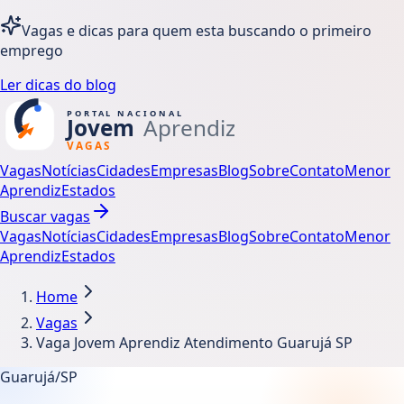
Vagas e dicas para quem esta buscando o primeiro
emprego
Ler dicas do blog
Vagas
Notícias
Cidades
Empresas
Blog
Sobre
Contato
Menor
Aprendiz
Estados
Buscar vagas
Vagas
Notícias
Cidades
Empresas
Blog
Sobre
Contato
Menor
Aprendiz
Estados
Home
Vagas
Vaga Jovem Aprendiz Atendimento Guarujá SP
Guarujá/SP