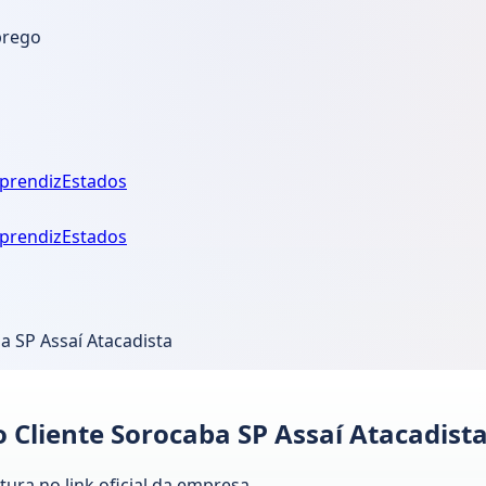
prego
prendiz
Estados
prendiz
Estados
 SP Assaí Atacadista
Cliente Sorocaba SP Assaí Atacadist
tura no link oficial da empresa