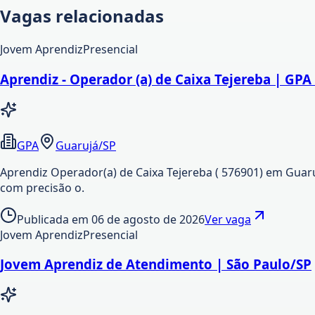
Vagas relacionadas
Jovem Aprendiz
Presencial
Aprendiz - Operador (a) de Caixa Tejereba | GPA
GPA
Guarujá/SP
Aprendiz Operador(a) de Caixa Tejereba ( 576901) em Guaru
com precisão o.
Publicada em
06 de agosto de 2026
Ver vaga
Jovem Aprendiz
Presencial
Jovem Aprendiz de Atendimento | São Paulo/SP