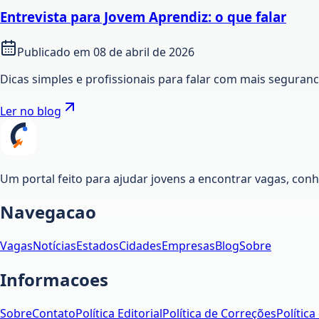
Entrevista para Jovem Aprendiz: o que falar
Publicado em
08 de abril de 2026
Dicas simples e profissionais para falar com mais seguran
Ler no blog
Um portal feito para ajudar jovens a encontrar vagas, co
Navegacao
Vagas
Notícias
Estados
Cidades
Empresas
Blog
Sobre
Informacoes
Sobre
Contato
Política Editorial
Política de Correções
Política