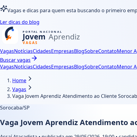
Vagas e dicas para quem esta buscando o primeiro em
Ler dicas do blog
Vagas
Notícias
Cidades
Empresas
Blog
Sobre
Contato
Menor A
Buscar vagas
Vagas
Notícias
Cidades
Empresas
Blog
Sobre
Contato
Menor A
Home
Vagas
Vaga Jovem Aprendiz Atendimento ao Cliente Sorocaba
Sorocaba/SP
Vaga Jovem Aprendiz Atendimento ao 
Assaí Atacadista • publicada em 29/05/2026, 19:00 • candida