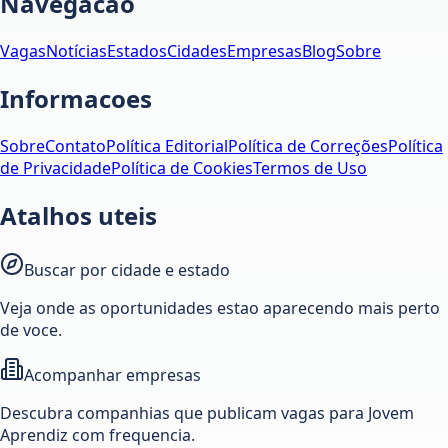
Navegacao
Vagas
Notícias
Estados
Cidades
Empresas
Blog
Sobre
Informacoes
Sobre
Contato
Política Editorial
Política de Correções
Política
de Privacidade
Política de Cookies
Termos de Uso
Atalhos uteis
Buscar por cidade e estado
Veja onde as oportunidades estao aparecendo mais perto
de voce.
Acompanhar empresas
Descubra companhias que publicam vagas para Jovem
Aprendiz com frequencia.