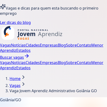
Vagas e dicas para quem esta buscando o primeiro
emprego
Ler dicas do blog
Vagas
Notícias
Cidades
Empresas
Blog
Sobre
Contato
Menor
Aprendiz
Estados
Buscar vagas
Vagas
Notícias
Cidades
Empresas
Blog
Sobre
Contato
Menor
Aprendiz
Estados
Home
Vagas
Vaga Jovem Aprendiz Administrativo Goiânia GO
Goiânia/GO