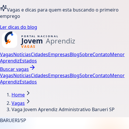
Vagas e dicas para quem esta buscando o primeiro
emprego
Ler dicas do blog
Vagas
Notícias
Cidades
Empresas
Blog
Sobre
Contato
Menor
Aprendiz
Estados
Buscar vagas
Vagas
Notícias
Cidades
Empresas
Blog
Sobre
Contato
Menor
Aprendiz
Estados
Home
Vagas
Vaga Jovem Aprendiz Administrativo Barueri SP
BARUERI/SP