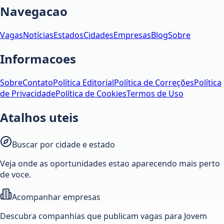
Navegacao
Vagas
Notícias
Estados
Cidades
Empresas
Blog
Sobre
Informacoes
Sobre
Contato
Política Editorial
Política de Correções
Política
de Privacidade
Política de Cookies
Termos de Uso
Atalhos uteis
Buscar por cidade e estado
Veja onde as oportunidades estao aparecendo mais perto
de voce.
Acompanhar empresas
Descubra companhias que publicam vagas para Jovem