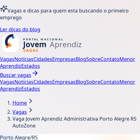
Vagas e dicas para quem esta buscando o primeiro
emprego
Ler dicas do blog
Vagas
Notícias
Cidades
Empresas
Blog
Sobre
Contato
Menor
Aprendiz
Estados
Buscar vagas
Vagas
Notícias
Cidades
Empresas
Blog
Sobre
Contato
Menor
Aprendiz
Estados
Home
Vagas
Vaga Jovem Aprendiz Administrativa Porto Alegre RS
AutoZone
Porto Alegre/RS