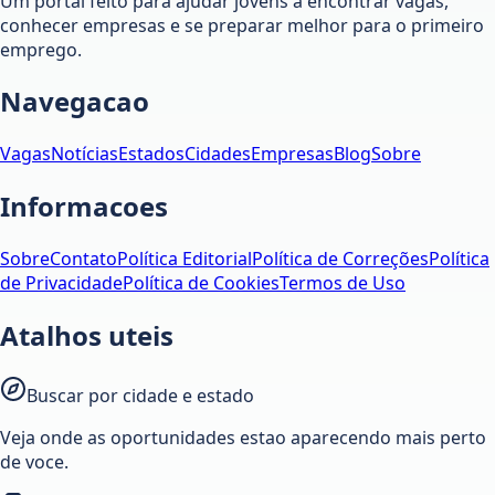
Um portal feito para ajudar jovens a encontrar vagas,
conhecer empresas e se preparar melhor para o primeiro
emprego.
Navegacao
Vagas
Notícias
Estados
Cidades
Empresas
Blog
Sobre
Informacoes
Sobre
Contato
Política Editorial
Política de Correções
Política
de Privacidade
Política de Cookies
Termos de Uso
Atalhos uteis
Buscar por cidade e estado
Veja onde as oportunidades estao aparecendo mais perto
de voce.