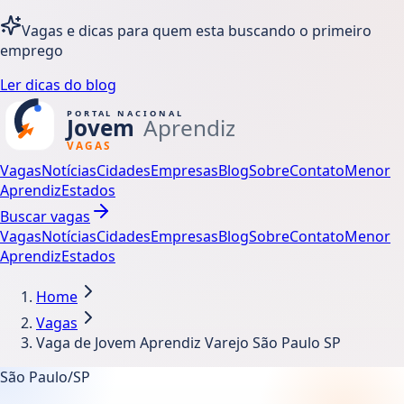
Vagas e dicas para quem esta buscando o primeiro
emprego
Ler dicas do blog
Vagas
Notícias
Cidades
Empresas
Blog
Sobre
Contato
Menor
Aprendiz
Estados
Buscar vagas
Vagas
Notícias
Cidades
Empresas
Blog
Sobre
Contato
Menor
Aprendiz
Estados
Home
Vagas
Vaga de Jovem Aprendiz Varejo São Paulo SP
São Paulo/SP