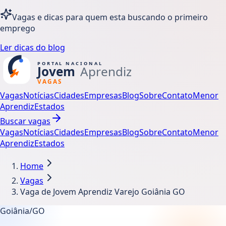
Vagas e dicas para quem esta buscando o primeiro
emprego
Ler dicas do blog
Vagas
Notícias
Cidades
Empresas
Blog
Sobre
Contato
Menor
Aprendiz
Estados
Buscar vagas
Vagas
Notícias
Cidades
Empresas
Blog
Sobre
Contato
Menor
Aprendiz
Estados
Home
Vagas
Vaga de Jovem Aprendiz Varejo Goiânia GO
Goiânia/GO