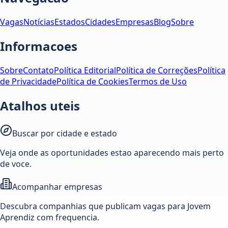
Vagas
Notícias
Estados
Cidades
Empresas
Blog
Sobre
Informacoes
Sobre
Contato
Política Editorial
Política de Correções
Política
de Privacidade
Política de Cookies
Termos de Uso
Atalhos uteis
Buscar por cidade e estado
Veja onde as oportunidades estao aparecendo mais perto
de voce.
Acompanhar empresas
Descubra companhias que publicam vagas para Jovem
Aprendiz com frequencia.