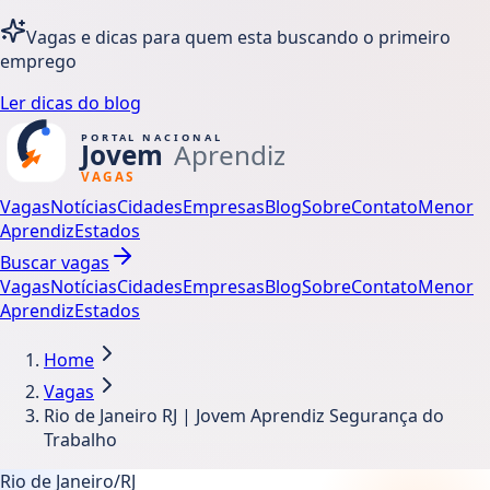
Vagas e dicas para quem esta buscando o primeiro
emprego
Ler dicas do blog
Vagas
Notícias
Cidades
Empresas
Blog
Sobre
Contato
Menor
Aprendiz
Estados
Buscar vagas
Vagas
Notícias
Cidades
Empresas
Blog
Sobre
Contato
Menor
Aprendiz
Estados
Home
Vagas
Rio de Janeiro RJ | Jovem Aprendiz Segurança do
Trabalho
Rio de Janeiro/RJ