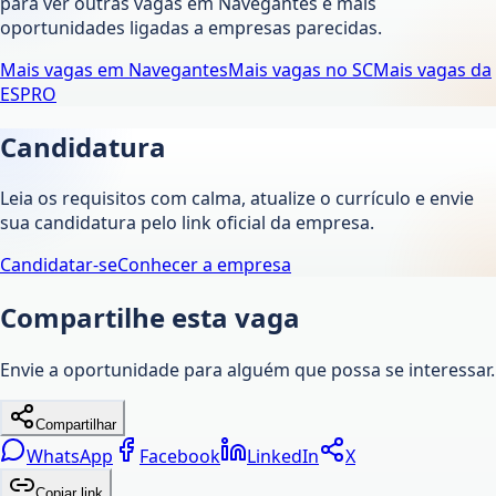
para ver outras vagas em
Navegantes
e mais
oportunidades ligadas a empresas parecidas.
Mais vagas em
Navegantes
Mais vagas no
SC
Mais vagas da
ESPRO
Candidatura
Leia os requisitos com calma, atualize o currículo e envie
sua candidatura pelo link oficial da empresa.
Candidatar-se
Conhecer a empresa
Compartilhe esta vaga
Envie a oportunidade para alguém que possa se interessar.
Compartilhar
WhatsApp
Facebook
LinkedIn
X
Copiar link