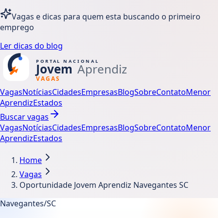
Vagas e dicas para quem esta buscando o primeiro
emprego
Ler dicas do blog
Vagas
Notícias
Cidades
Empresas
Blog
Sobre
Contato
Menor
Aprendiz
Estados
Buscar vagas
Vagas
Notícias
Cidades
Empresas
Blog
Sobre
Contato
Menor
Aprendiz
Estados
Home
Vagas
Oportunidade Jovem Aprendiz Navegantes SC
Navegantes/SC