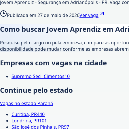
Jovem Aprendiz - Segurança em Adrianópolis - PR. Vaga c
Publicada em
27 de maio de 2026
Ver vaga
Como buscar Jovem Aprendiz em
Adr
Pesquise pelo cargo ou pela empresa, compare as oportunid
disponibilidade pode mudar conforme as empresas abrem 
Empresas com vagas na cidade
Supremo Secil Cimentos
10
Continue pelo estado
Vagas no estado
Paraná
Curitiba
,
PR
440
Londrina
,
PR
101
São José dos Pinhais
,
PR
97