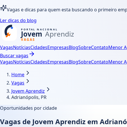
Vagas e dicas para quem esta buscando o primeiro em
Ler dicas do blog
Vagas
Notícias
Cidades
Empresas
Blog
Sobre
Contato
Menor A
Buscar vagas
Vagas
Notícias
Cidades
Empresas
Blog
Sobre
Contato
Menor A
Home
Vagas
Jovem Aprendiz
Adrianópolis, PR
Oportunidades por cidade
Vagas de Jovem Aprendiz em Adrianóp