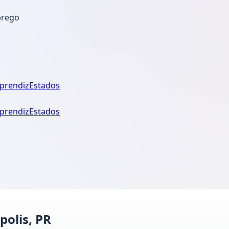
prego
prendiz
Estados
prendiz
Estados
olis, PR