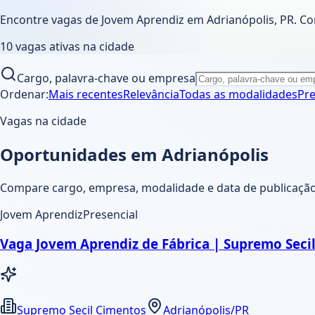
Encontre vagas de Jovem Aprendiz em
Adrianópolis
,
PR
. C
10
vagas ativas
na cidade
Cargo, palavra-chave ou empresa
Ordenar:
Mais recentes
Relevância
Todas as modalidades
Pre
Vagas na cidade
Oportunidades em Adrianópolis
Compare cargo, empresa, modalidade e data de publicação. 
Jovem Aprendiz
Presencial
Vaga Jovem Aprendiz de Fábrica | Supremo Seci
Supremo Secil Cimentos
Adrianópolis/PR