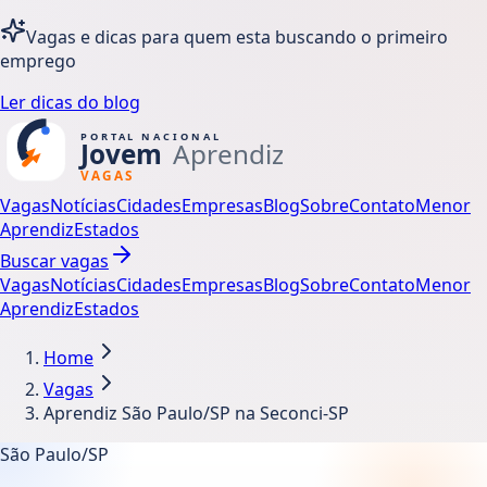
Vagas e dicas para quem esta buscando o primeiro
emprego
Ler dicas do blog
Vagas
Notícias
Cidades
Empresas
Blog
Sobre
Contato
Menor
Aprendiz
Estados
Buscar vagas
Vagas
Notícias
Cidades
Empresas
Blog
Sobre
Contato
Menor
Aprendiz
Estados
Home
Vagas
Aprendiz São Paulo/SP na Seconci-SP
São Paulo/SP