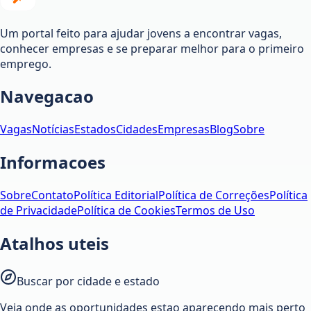
Um portal feito para ajudar jovens a encontrar vagas,
conhecer empresas e se preparar melhor para o primeiro
emprego.
Navegacao
Vagas
Notícias
Estados
Cidades
Empresas
Blog
Sobre
Informacoes
Sobre
Contato
Política Editorial
Política de Correções
Política
de Privacidade
Política de Cookies
Termos de Uso
Atalhos uteis
Buscar por cidade e estado
Veja onde as oportunidades estao aparecendo mais perto