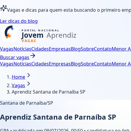
Vagas e dicas para quem esta buscando o primeiro em
Ler dicas do blog
Vagas
Notícias
Cidades
Empresas
Blog
Sobre
Contato
Menor A
Buscar vagas
Vagas
Notícias
Cidades
Empresas
Blog
Sobre
Contato
Menor A
Home
Vagas
Aprendiz Santana de Parnaíba SP
Santana de Parnaíba/SP
Aprendiz Santana de Parnaíba SP
GPA • publicada em 09/07/2026, 00:50 • candidatura no link