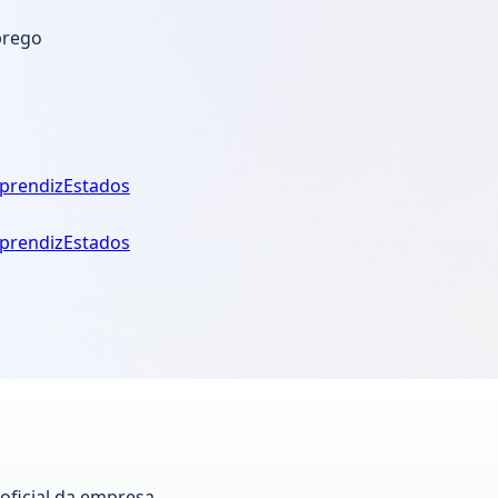
prego
prendiz
Estados
prendiz
Estados
 oficial da empresa