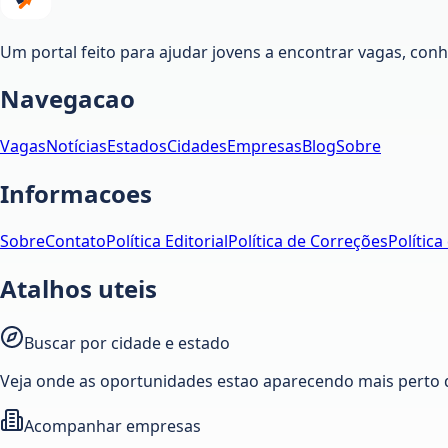
Um portal feito para ajudar jovens a encontrar vagas, co
Navegacao
Vagas
Notícias
Estados
Cidades
Empresas
Blog
Sobre
Informacoes
Sobre
Contato
Política Editorial
Política de Correções
Política
Atalhos uteis
Buscar por cidade e estado
Veja onde as oportunidades estao aparecendo mais perto 
Acompanhar empresas