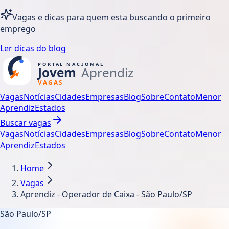
Vagas e dicas para quem esta buscando o primeiro
emprego
Ler dicas do blog
Vagas
Notícias
Cidades
Empresas
Blog
Sobre
Contato
Menor
Aprendiz
Estados
Buscar vagas
Vagas
Notícias
Cidades
Empresas
Blog
Sobre
Contato
Menor
Aprendiz
Estados
Home
Vagas
Aprendiz - Operador de Caixa - São Paulo/SP
São Paulo/SP