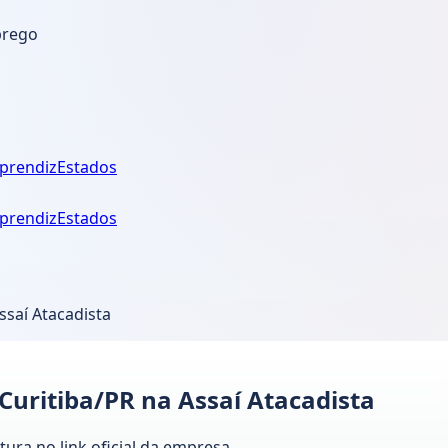
prego
prendiz
Estados
prendiz
Estados
ssaí Atacadista
Curitiba/PR na Assaí Atacadista
tura no link oficial da empresa