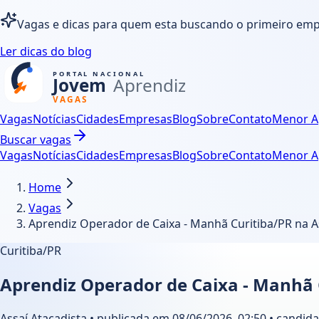
Vagas e dicas para quem esta buscando o primeiro em
Ler dicas do blog
Vagas
Notícias
Cidades
Empresas
Blog
Sobre
Contato
Menor A
Buscar vagas
Vagas
Notícias
Cidades
Empresas
Blog
Sobre
Contato
Menor A
Home
Vagas
Aprendiz Operador de Caixa - Manhã Curitiba/PR na A
Curitiba/PR
Aprendiz Operador de Caixa - Manhã 
Assaí Atacadista • publicada em 08/06/2026, 02:50 • candida