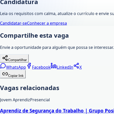
Candidatura
Leia os requisitos com calma, atualize o currículo e envie s
Candidatar-se
Conhecer a empresa
Compartilhe esta vaga
Envie a oportunidade para alguém que possa se interessar.
Compartilhar
WhatsApp
Facebook
LinkedIn
X
Copiar link
Vagas relacionadas
Jovem Aprendiz
Presencial
Aprendiz de Segurança do Trabalho | Grupo Posi