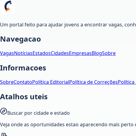
Um portal feito para ajudar jovens a encontrar vagas, co
Navegacao
Vagas
Notícias
Estados
Cidades
Empresas
Blog
Sobre
Informacoes
Sobre
Contato
Política Editorial
Política de Correções
Política
Atalhos uteis
Buscar por cidade e estado
Veja onde as oportunidades estao aparecendo mais perto 