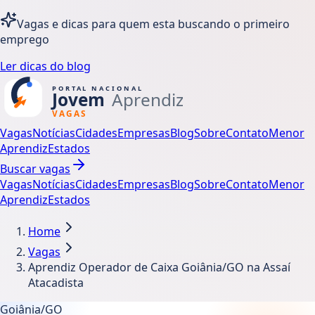
Vagas e dicas para quem esta buscando o primeiro
emprego
Ler dicas do blog
Vagas
Notícias
Cidades
Empresas
Blog
Sobre
Contato
Menor
Aprendiz
Estados
Buscar vagas
Vagas
Notícias
Cidades
Empresas
Blog
Sobre
Contato
Menor
Aprendiz
Estados
Home
Vagas
Aprendiz Operador de Caixa Goiânia/GO na Assaí
Atacadista
Goiânia/GO