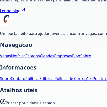
Ler no blog
Um portal feito para ajudar jovens a encontrar vagas, co
Navegacao
Vagas
Notícias
Estados
Cidades
Empresas
Blog
Sobre
Informacoes
Sobre
Contato
Política Editorial
Política de Correções
Política
Atalhos uteis
Buscar por cidade e estado