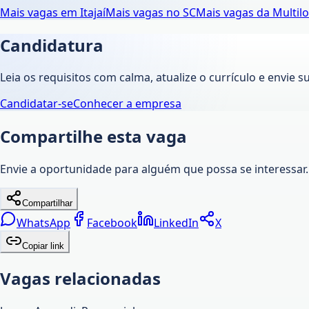
Mais vagas em
Itajaí
Mais vagas no
SC
Mais vagas da
Multilo
Candidatura
Leia os requisitos com calma, atualize o currículo e envie s
Candidatar-se
Conhecer a empresa
Compartilhe esta vaga
Envie a oportunidade para alguém que possa se interessar.
Compartilhar
WhatsApp
Facebook
LinkedIn
X
Copiar link
Vagas relacionadas