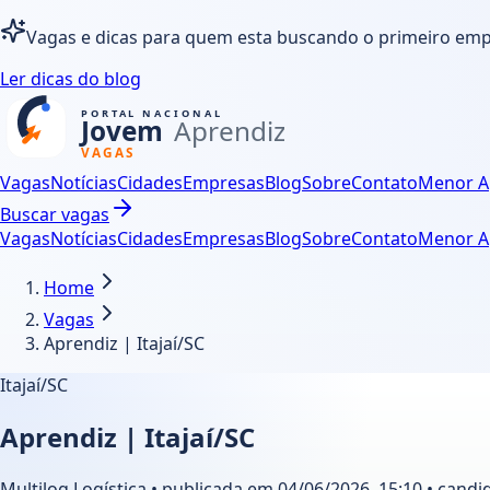
Vagas e dicas para quem esta buscando o primeiro em
Ler dicas do blog
Vagas
Notícias
Cidades
Empresas
Blog
Sobre
Contato
Menor A
Buscar vagas
Vagas
Notícias
Cidades
Empresas
Blog
Sobre
Contato
Menor A
Home
Vagas
Aprendiz | Itajaí/SC
Itajaí/SC
Aprendiz | Itajaí/SC
Multilog Logística • publicada em 04/06/2026, 15:10 • candi