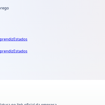
prego
prendiz
Estados
prendiz
Estados
datura no link oficial da empresa