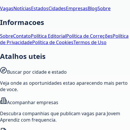
Vagas
Notícias
Estados
Cidades
Empresas
Blog
Sobre
Informacoes
Sobre
Contato
Política Editorial
Política de Correções
Política
de Privacidade
Política de Cookies
Termos de Uso
Atalhos uteis
Buscar por cidade e estado
Veja onde as oportunidades estao aparecendo mais perto
de voce.
Acompanhar empresas
Descubra companhias que publicam vagas para Jovem
Aprendiz com frequencia.