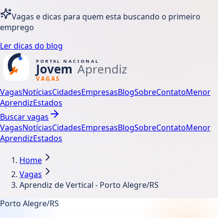
Vagas e dicas para quem esta buscando o primeiro
emprego
Ler dicas do blog
Vagas
Notícias
Cidades
Empresas
Blog
Sobre
Contato
Menor
Aprendiz
Estados
Buscar vagas
Vagas
Notícias
Cidades
Empresas
Blog
Sobre
Contato
Menor
Aprendiz
Estados
Home
Vagas
Aprendiz de Vertical - Porto Alegre/RS
Porto Alegre/RS