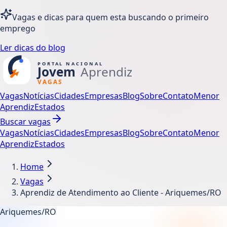
Vagas e dicas para quem esta buscando o primeiro
emprego
Ler dicas do blog
Vagas
Notícias
Cidades
Empresas
Blog
Sobre
Contato
Menor
Aprendiz
Estados
Buscar vagas
Vagas
Notícias
Cidades
Empresas
Blog
Sobre
Contato
Menor
Aprendiz
Estados
Home
Vagas
Aprendiz de Atendimento ao Cliente - Ariquemes/RO
Ariquemes/RO