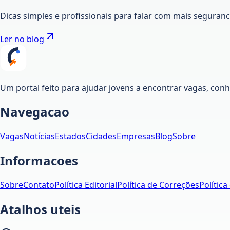
Dicas simples e profissionais para falar com mais seguran
Ler no blog
Um portal feito para ajudar jovens a encontrar vagas, co
Navegacao
Vagas
Notícias
Estados
Cidades
Empresas
Blog
Sobre
Informacoes
Sobre
Contato
Política Editorial
Política de Correções
Política
Atalhos uteis