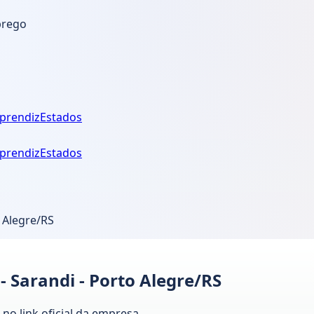
prego
prendiz
Estados
prendiz
Estados
o Alegre/RS
- Sarandi - Porto Alegre/RS
no link oficial da empresa