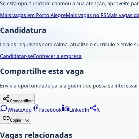
Se esta oportunidade chamou a sua atenção, aproveite pa
Mais vagas em
Porto Alegre
Mais vagas no
RS
Mais vagas d
Candidatura
Leia os requisitos com calma, atualize o currículo e envie s
Candidatar-se
Conhecer a empresa
Compartilhe esta vaga
Envie a oportunidade para alguém que possa se interessar.
Compartilhar
WhatsApp
Facebook
LinkedIn
X
Copiar link
Vagas relacionadas