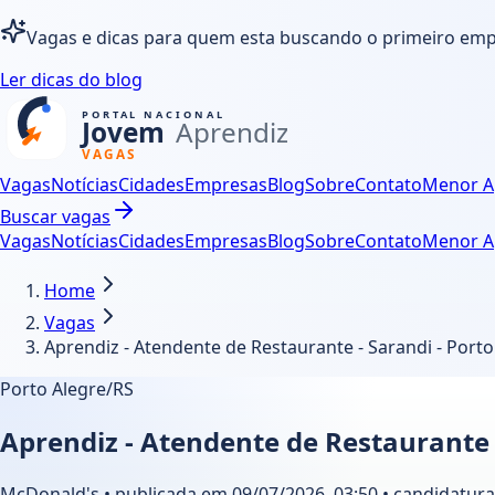
Vagas e dicas para quem esta buscando o primeiro em
Ler dicas do blog
Vagas
Notícias
Cidades
Empresas
Blog
Sobre
Contato
Menor A
Buscar vagas
Vagas
Notícias
Cidades
Empresas
Blog
Sobre
Contato
Menor A
Home
Vagas
Aprendiz - Atendente de Restaurante - Sarandi - Port
Porto Alegre/RS
Aprendiz - Atendente de Restaurante 
McDonald's • publicada em 09/07/2026, 03:50 • candidatura 