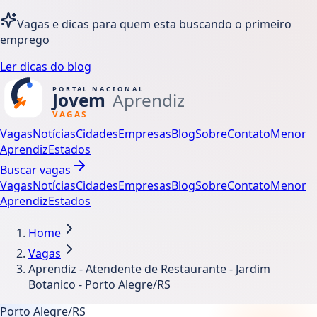
Vagas e dicas para quem esta buscando o primeiro
emprego
Ler dicas do blog
Vagas
Notícias
Cidades
Empresas
Blog
Sobre
Contato
Menor
Aprendiz
Estados
Buscar vagas
Vagas
Notícias
Cidades
Empresas
Blog
Sobre
Contato
Menor
Aprendiz
Estados
Home
Vagas
Aprendiz - Atendente de Restaurante - Jardim
Botanico - Porto Alegre/RS
Porto Alegre/RS