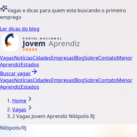
Vagas e dicas para quem esta buscando o primeiro
emprego
Ler dicas do blog
Vagas
Notícias
Cidades
Empresas
Blog
Sobre
Contato
Menor
Aprendiz
Estados
Buscar vagas
Vagas
Notícias
Cidades
Empresas
Blog
Sobre
Contato
Menor
Aprendiz
Estados
Home
Vagas
2 Vagas Jovem Aprendiz Nilópolis RJ
Nilópolis/RJ