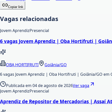
Copiar link
Vagas relacionadas
Jovem Aprendiz
Presencial
6 vagas Jovem Aprendiz | Oba Hortifruti | Goiâ
OBA HORTIFRUTI
Goiânia/GO
6 vagas Jovem Aprendiz | Oba Hortifruti | Goiânia/GO em 
Publicada em
04 de agosto de 2026
Ver vaga
Jovem Aprendiz
Presencial
Aprendiz de Repositor de Mercadorias | Assaí A