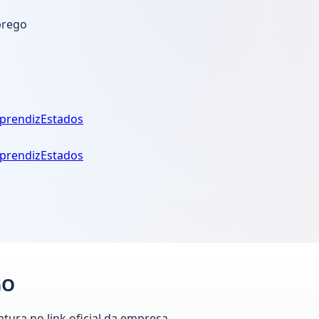
prego
prendiz
Estados
prendiz
Estados
GO
atura no link oficial da empresa