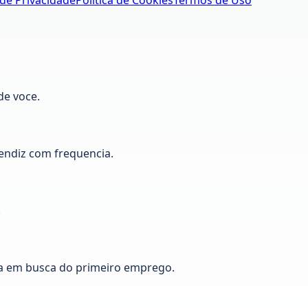
 de Privacidade
Política de Cookies
Termos de Uso
de voce.
ndiz com frequencia.
.
a em busca do primeiro emprego.