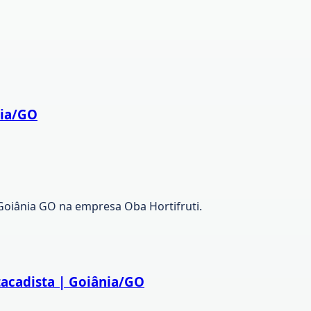
nia/GO
Goiânia GO na empresa Oba Hortifruti.
tacadista | Goiânia/GO