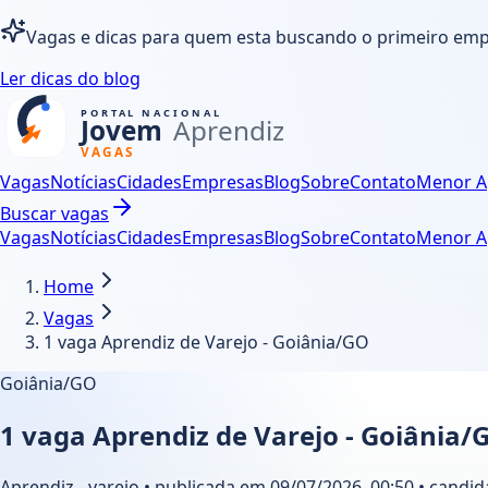
Vagas e dicas para quem esta buscando o primeiro em
Ler dicas do blog
Vagas
Notícias
Cidades
Empresas
Blog
Sobre
Contato
Menor A
Buscar vagas
Vagas
Notícias
Cidades
Empresas
Blog
Sobre
Contato
Menor A
Home
Vagas
1 vaga Aprendiz de Varejo - Goiânia/GO
Goiânia/GO
1 vaga Aprendiz de Varejo - Goiânia/
Aprendiz - varejo • publicada em 09/07/2026, 00:50 • candid