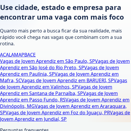
Use cidade, estado e empresa para
encontrar uma vaga com mais foco
Quanto mais perto a busca ficar da sua realidade, mais
rápido você chega nas vagas que combinam com a sua
rotina.
AC
AL
AM
AP
BA
CE
Vagas de Jovem Aprendiz em São Paulo, SP
Vagas de Jovem
Aprendiz em São José do Rio Preto, SP
Vagas de Jovem
Aprendiz em Paulínia, SP
Vagas de Jovem Aprendiz em
Mafra, SC
Vagas de Jovem Aprendiz em BARUERI, SP
Vagas
de Jovem Aprendiz em Valinhos, SP
Vagas de Jovem
Aprendiz em Santana de Parnaíba, SP
Vagas de Jovem
Aprendiz em Passo Fundo, RS
Vagas de Jovem Aprendiz em
Divinópolis, MG
Vagas de Jovem Aprendiz em Araraquara,
SP
Vagas de Jovem Aprendiz em Foz do Iguaçu, PR
Vagas de
Jovem Aprendiz em Jundiaí, SP
Perguntas frequentes