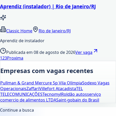
Aprendiz (instalador) | Rio de Janeiro/RJ
Classic Home
Rio de Janeiro/RJ
Aprendiz de instalador
Publicada em
08 de agosto de 2026
Ver vaga
1
2
3
Proxima
Empresas com vagas recentes
Pullman & Grand Mercure Sp Vila Olímpia
Sodexo Vagas
Operacionais
Zaffari
Villefort Atacadista
TEL
TELECOMUNICAÇÕES
Tecnomyl
Roldão autosserviço
comercio de alimentos LTDA
Saint-gobain do Brasil
Continue a busca