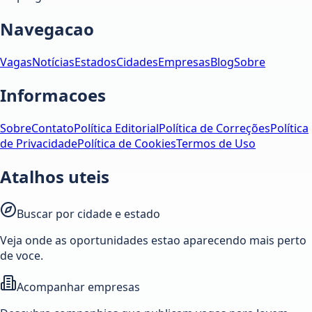
Navegacao
Vagas
Notícias
Estados
Cidades
Empresas
Blog
Sobre
Informacoes
Sobre
Contato
Política Editorial
Política de Correções
Política
de Privacidade
Política de Cookies
Termos de Uso
Atalhos uteis
Buscar por cidade e estado
Veja onde as oportunidades estao aparecendo mais perto
de voce.
Acompanhar empresas