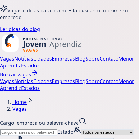
Vagas e dicas para quem esta buscando o primeiro
emprego
Ler dicas do blog
Vagas
Notícias
Cidades
Empresas
Blog
Sobre
Contato
Menor
Aprendiz
Estados
Buscar vagas
Vagas
Notícias
Cidades
Empresas
Blog
Sobre
Contato
Menor
Aprendiz
Estados
Home
Vagas
Cargo, empresa ou palavra-chave
Estado