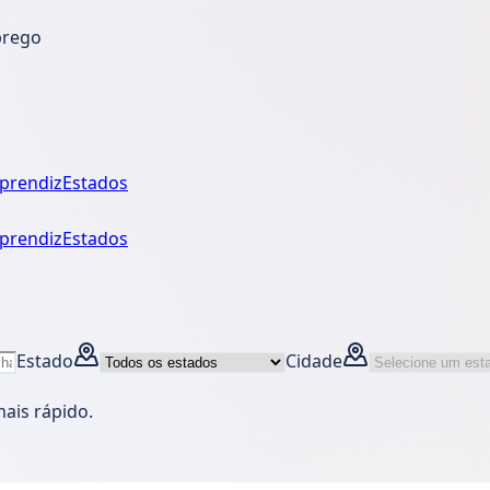
prego
prendiz
Estados
prendiz
Estados
Estado
Cidade
mais rápido.