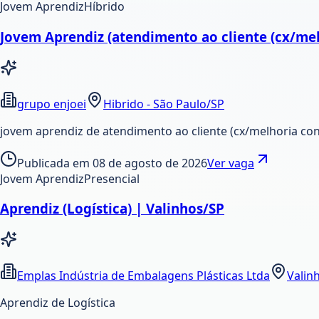
Jovem Aprendiz
Híbrido
Jovem Aprendiz (atendimento ao cliente (cx/mel
grupo enjoei
Hibrido - São Paulo/SP
jovem aprendiz de atendimento ao cliente (cx/melhoria con
Publicada em
08 de agosto de 2026
Ver vaga
Jovem Aprendiz
Presencial
Aprendiz (Logística) | Valinhos/SP
Emplas Indústria de Embalagens Plásticas Ltda
Valin
Aprendiz de Logística