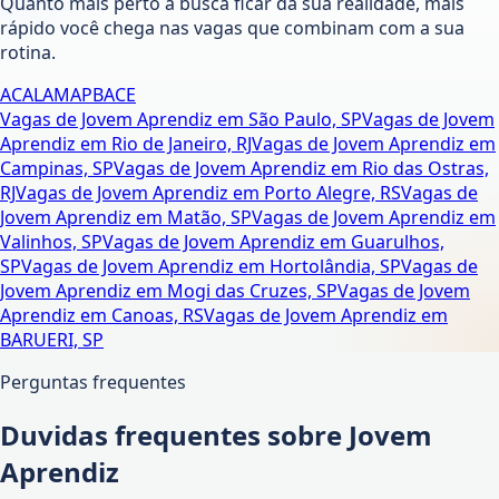
Quanto mais perto a busca ficar da sua realidade, mais
rápido você chega nas vagas que combinam com a sua
rotina.
AC
AL
AM
AP
BA
CE
Vagas de Jovem Aprendiz em São Paulo, SP
Vagas de Jovem
Aprendiz em Rio de Janeiro, RJ
Vagas de Jovem Aprendiz em
Campinas, SP
Vagas de Jovem Aprendiz em Rio das Ostras,
RJ
Vagas de Jovem Aprendiz em Porto Alegre, RS
Vagas de
Jovem Aprendiz em Matão, SP
Vagas de Jovem Aprendiz em
Valinhos, SP
Vagas de Jovem Aprendiz em Guarulhos,
SP
Vagas de Jovem Aprendiz em Hortolândia, SP
Vagas de
Jovem Aprendiz em Mogi das Cruzes, SP
Vagas de Jovem
Aprendiz em Canoas, RS
Vagas de Jovem Aprendiz em
BARUERI, SP
Perguntas frequentes
Duvidas frequentes sobre Jovem
Aprendiz