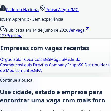
Caderno Nacional
Pouso Alegre/MG
Jovem Aprendiz - Sem experiência
Publicada em
14 de julho de 2026
Ver vaga
1
2
3
Proxima
Empresas com vagas recentes
Orguel
Solar Coca-Cola
SGS
Magalu
Me.linda
Cosméticos
Louis Dreyfus Company
GrupoSC Distribuidora
de Medicamentos
GPA
Continue a busca
Use cidade, estado e empresa para
encontrar uma vaga com mais foco