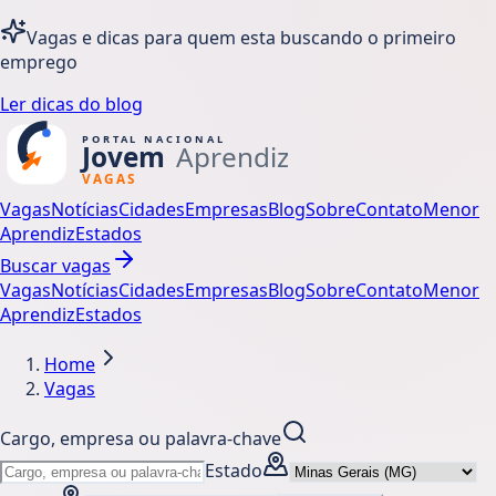
Vagas e dicas para quem esta buscando o primeiro
emprego
Ler dicas do blog
Vagas
Notícias
Cidades
Empresas
Blog
Sobre
Contato
Menor
Aprendiz
Estados
Buscar vagas
Vagas
Notícias
Cidades
Empresas
Blog
Sobre
Contato
Menor
Aprendiz
Estados
Home
Vagas
Cargo, empresa ou palavra-chave
Estado