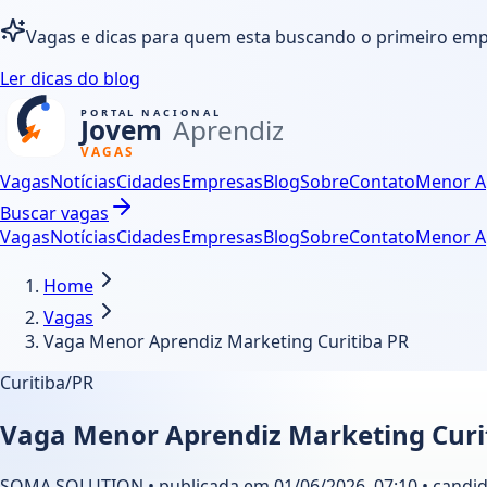
Vagas e dicas para quem esta buscando o primeiro em
Ler dicas do blog
Vagas
Notícias
Cidades
Empresas
Blog
Sobre
Contato
Menor A
Buscar vagas
Vagas
Notícias
Cidades
Empresas
Blog
Sobre
Contato
Menor A
Home
Vagas
Vaga Menor Aprendiz Marketing Curitiba PR
Curitiba/PR
Vaga Menor Aprendiz Marketing Curi
SOMA SOLUTION • publicada em 01/06/2026, 07:10 • candida