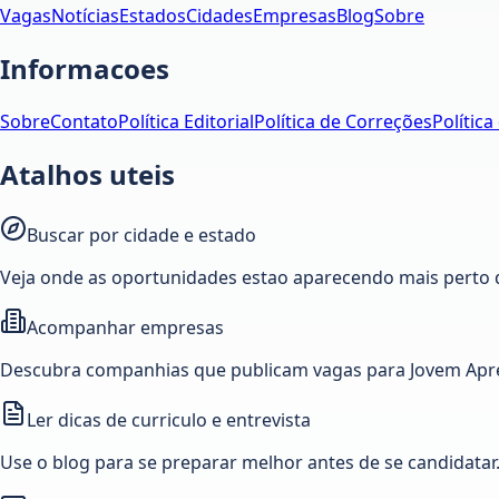
Vagas
Notícias
Estados
Cidades
Empresas
Blog
Sobre
Informacoes
Sobre
Contato
Política Editorial
Política de Correções
Política
Atalhos uteis
Buscar por cidade e estado
Veja onde as oportunidades estao aparecendo mais perto 
Acompanhar empresas
Descubra companhias que publicam vagas para Jovem Apre
Ler dicas de curriculo e entrevista
Use o blog para se preparar melhor antes de se candidatar