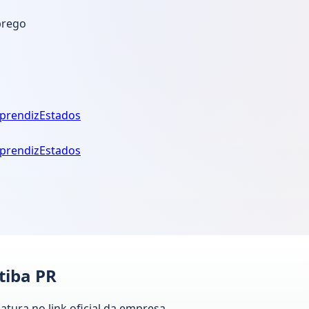
prego
prendiz
Estados
prendiz
Estados
tiba PR
tura no link oficial da empresa