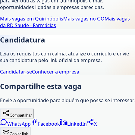
para ver outras vagas em
Quirinópolis
e mais
oportunidades ligadas a empresas parecidas.
Mais vagas em
Quirinópolis
Mais vagas no
GO
Mais vagas
da
RD Saúde - Farmácias
Candidatura
Leia os requisitos com calma, atualize o currículo e envie
sua candidatura pelo link oficial da empresa.
Candidatar-se
Conhecer a empresa
Compartilhe esta vaga
Envie a oportunidade para alguém que possa se interessar.
Compartilhar
WhatsApp
Facebook
LinkedIn
X
Copiar link