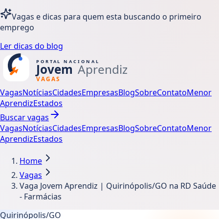
Vagas e dicas para quem esta buscando o primeiro
emprego
Ler dicas do blog
Vagas
Notícias
Cidades
Empresas
Blog
Sobre
Contato
Menor
Aprendiz
Estados
Buscar vagas
Vagas
Notícias
Cidades
Empresas
Blog
Sobre
Contato
Menor
Aprendiz
Estados
Home
Vagas
Vaga Jovem Aprendiz | Quirinópolis/GO na RD Saúde
- Farmácias
Quirinópolis/GO