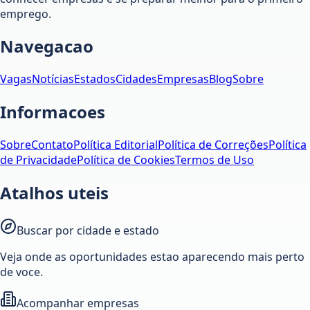
emprego.
Navegacao
Vagas
Notícias
Estados
Cidades
Empresas
Blog
Sobre
Informacoes
Sobre
Contato
Política Editorial
Política de Correções
Política
de Privacidade
Política de Cookies
Termos de Uso
Atalhos uteis
Buscar por cidade e estado
Veja onde as oportunidades estao aparecendo mais perto
de voce.
Acompanhar empresas