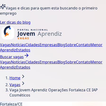
Vagas e dicas para quem esta buscando o primeiro
emprego
Ler dicas do blog
Vagas
Notícias
Cidades
Empresas
Blog
Sobre
Contato
Menor
Aprendiz
Estados
Buscar vagas
Vagas
Notícias
Cidades
Empresas
Blog
Sobre
Contato
Menor
Aprendiz
Estados
Home
Vagas
Vaga Jovem Aprendiz Operações Fortaleza CE IAP
Cosméticos
Fortaleza/CE