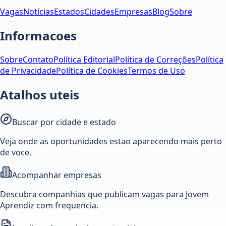
Vagas
Notícias
Estados
Cidades
Empresas
Blog
Sobre
Informacoes
Sobre
Contato
Política Editorial
Política de Correções
Política
de Privacidade
Política de Cookies
Termos de Uso
Atalhos uteis
Buscar por cidade e estado
Veja onde as oportunidades estao aparecendo mais perto
de voce.
Acompanhar empresas
Descubra companhias que publicam vagas para Jovem
Aprendiz com frequencia.