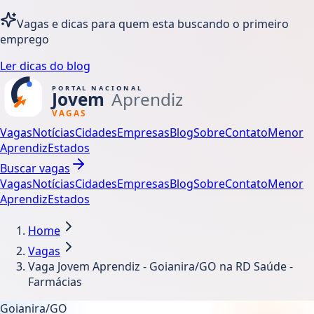
Vagas e dicas para quem esta buscando o primeiro
emprego
Ler dicas do blog
Vagas
Notícias
Cidades
Empresas
Blog
Sobre
Contato
Menor
Aprendiz
Estados
Buscar vagas
Vagas
Notícias
Cidades
Empresas
Blog
Sobre
Contato
Menor
Aprendiz
Estados
Home
Vagas
Vaga Jovem Aprendiz - Goianira/GO na RD Saúde -
Farmácias
Goianira/GO