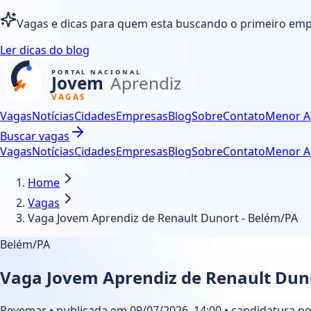
Vagas e dicas para quem esta buscando o primeiro em
Ler dicas do blog
Vagas
Notícias
Cidades
Empresas
Blog
Sobre
Contato
Menor A
Buscar vagas
Vagas
Notícias
Cidades
Empresas
Blog
Sobre
Contato
Menor A
Home
Vagas
Vaga Jovem Aprendiz de Renault Dunort - Belém/PA
Belém/PA
Vaga Jovem Aprendiz de Renault Dun
Revemar • publicada em 09/07/2026, 14:00 • candidatura no 