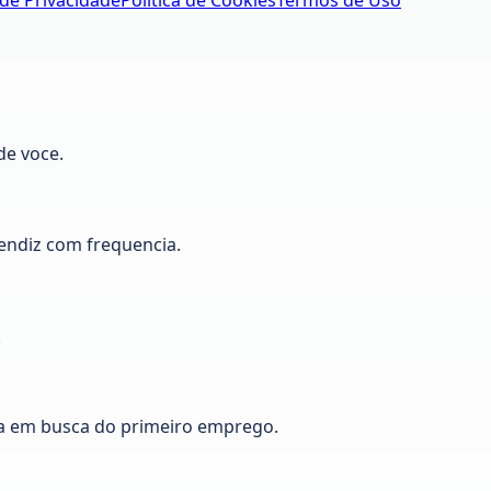
 de Privacidade
Política de Cookies
Termos de Uso
de voce.
ndiz com frequencia.
.
a em busca do primeiro emprego.