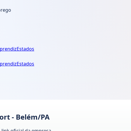
prego
prendiz
Estados
prendiz
Estados
ort - Belém/PA
link oficial da empresa