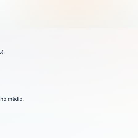
).
ino médio.