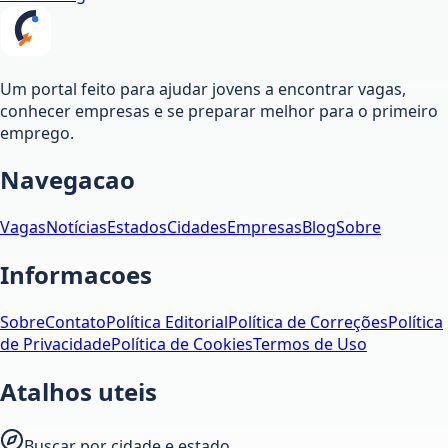
Um portal feito para ajudar jovens a encontrar vagas,
conhecer empresas e se preparar melhor para o primeiro
emprego.
Navegacao
Vagas
Notícias
Estados
Cidades
Empresas
Blog
Sobre
Informacoes
Sobre
Contato
Política Editorial
Política de Correções
Política
de Privacidade
Política de Cookies
Termos de Uso
Atalhos uteis
Buscar por cidade e estado