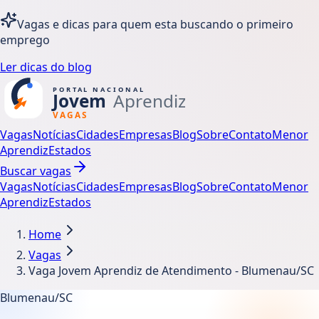
Vagas e dicas para quem esta buscando o primeiro
emprego
Ler dicas do blog
Vagas
Notícias
Cidades
Empresas
Blog
Sobre
Contato
Menor
Aprendiz
Estados
Buscar vagas
Vagas
Notícias
Cidades
Empresas
Blog
Sobre
Contato
Menor
Aprendiz
Estados
Home
Vagas
Vaga Jovem Aprendiz de Atendimento - Blumenau/SC
Blumenau/SC