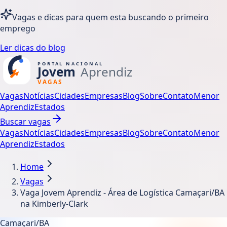
Vagas e dicas para quem esta buscando o primeiro
emprego
Ler dicas do blog
Vagas
Notícias
Cidades
Empresas
Blog
Sobre
Contato
Menor
Aprendiz
Estados
Buscar vagas
Vagas
Notícias
Cidades
Empresas
Blog
Sobre
Contato
Menor
Aprendiz
Estados
Home
Vagas
Vaga Jovem Aprendiz - Área de Logística Camaçari/BA
na Kimberly-Clark
Camaçari/BA