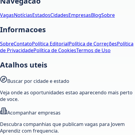
Navegacao
Vagas
Notícias
Estados
Cidades
Empresas
Blog
Sobre
Informacoes
Sobre
Contato
Política Editorial
Política de Correções
Política
de Privacidade
Política de Cookies
Termos de Uso
Atalhos uteis
Buscar por cidade e estado
Veja onde as oportunidades estao aparecendo mais perto
de voce.
Acompanhar empresas
Descubra companhias que publicam vagas para Jovem
Aprendiz com frequencia.