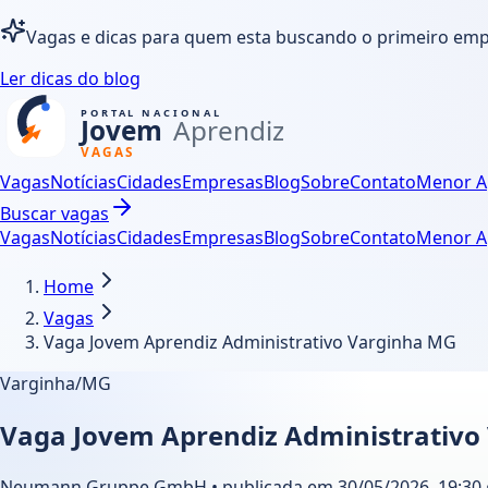
Vagas e dicas para quem esta buscando o primeiro em
Ler dicas do blog
Vagas
Notícias
Cidades
Empresas
Blog
Sobre
Contato
Menor A
Buscar vagas
Vagas
Notícias
Cidades
Empresas
Blog
Sobre
Contato
Menor A
Home
Vagas
Vaga Jovem Aprendiz Administrativo Varginha MG
Varginha/MG
Vaga Jovem Aprendiz Administrativo
Neumann Gruppe GmbH • publicada em 30/05/2026, 19:30 • 