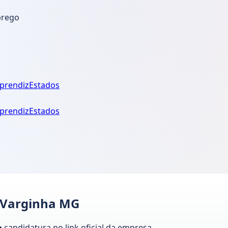
prego
prendiz
Estados
prendiz
Estados
 Varginha MG
candidatura no link oficial da empresa