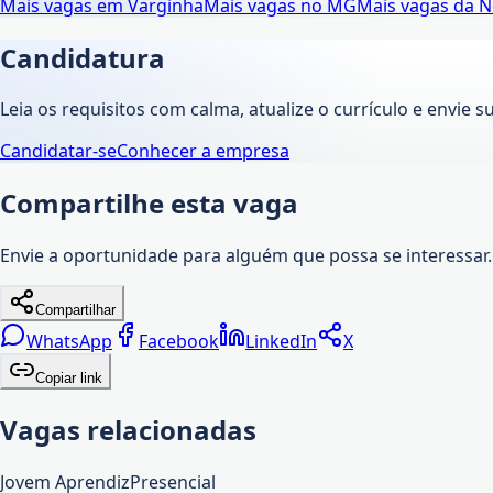
Mais vagas em
Varginha
Mais vagas no
MG
Mais vagas da
N
Candidatura
Leia os requisitos com calma, atualize o currículo e envie s
Candidatar-se
Conhecer a empresa
Compartilhe esta vaga
Envie a oportunidade para alguém que possa se interessar.
Compartilhar
WhatsApp
Facebook
LinkedIn
X
Copiar link
Vagas relacionadas
Jovem Aprendiz
Presencial