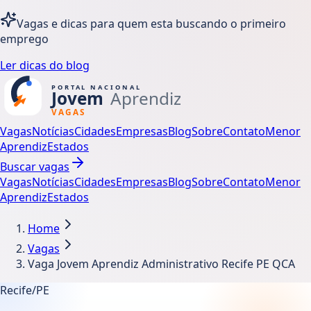
Vagas e dicas para quem esta buscando o primeiro
emprego
Ler dicas do blog
Vagas
Notícias
Cidades
Empresas
Blog
Sobre
Contato
Menor
Aprendiz
Estados
Buscar vagas
Vagas
Notícias
Cidades
Empresas
Blog
Sobre
Contato
Menor
Aprendiz
Estados
Home
Vagas
Vaga Jovem Aprendiz Administrativo Recife PE QCA
Recife/PE