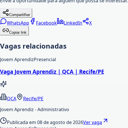
Envie a oportunidade para alguém que possa se interessar.
Compartilhar
WhatsApp
Facebook
LinkedIn
X
Copiar link
Vagas relacionadas
Jovem Aprendiz
Presencial
Vaga Jovem Aprendiz | QCA | Recife/PE
QCA
Recife/PE
Jovem Aprendiz - Administrativo
Publicada em
08 de agosto de 2026
Ver vaga