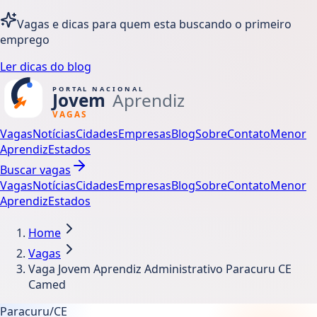
Vagas e dicas para quem esta buscando o primeiro
emprego
Ler dicas do blog
Vagas
Notícias
Cidades
Empresas
Blog
Sobre
Contato
Menor
Aprendiz
Estados
Buscar vagas
Vagas
Notícias
Cidades
Empresas
Blog
Sobre
Contato
Menor
Aprendiz
Estados
Home
Vagas
Vaga Jovem Aprendiz Administrativo Paracuru CE
Camed
Paracuru/CE